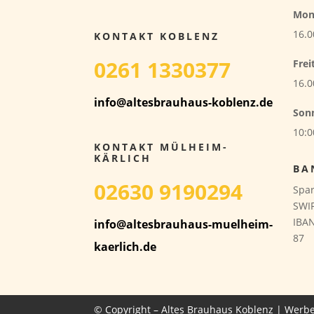
Mon
16.0
KONTAKT KOBLENZ
0261 1330377
Frei
16.0
info@altesbrauhaus-koblenz.de
Son
10:0
KONTAKT MÜLHEIM-
KÄRLICH
BA
02630 9190294
Spar
SWI
IBAN
info@altesbrauhaus-muelheim-
87
kaerlich.de
© Copyright – Altes Brauhaus Koblenz |
Werbe