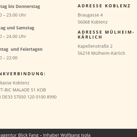
ADRESSE KOBLENZ
tag bis Donnerstag
Braugasse 4
0 – 23.00 Uhr
56068 Koblenz
tag und Samstag
ADRESSE MÜLHEIM-
0 – 24.00 Uhr
KÄRLICH
Kapellenstraße 2
ntag
und Feiertagen
56218 Mülheim-Kärlich
0 – 22:00
NKVERBINDUNG:
kasse Koblenz
FT-BIC MALADE 51 KOB
 DE33 57050 120 0100 8990
agentur Blick Fang – Inhaber Wolfgang Isola