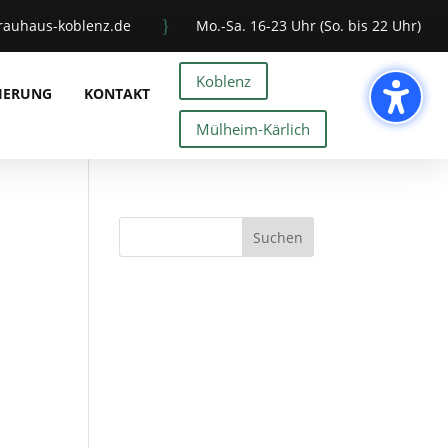
}
rauhaus-koblenz.de
Mo.-Sa. 16-23 Uhr (So. bis 22 Uhr)
Koblenz
VIERUNG
KONTAKT
Mülheim-Kärlich
Suchen