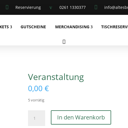

v

Reservierung
0261 1330377
info@altesb
KETS
GUTSCHEINE
MERCHANDISING
TISCHRESER

Veranstaltung
0,00
€
5 vorrätig
Veranstaltung
In den Warenkorb
Menge